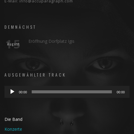
E-Mail:
info@accuparagraph.com
DEMNÄCHST
15
Eröffnung Dorfplatz Igis
August
AUSGEWÄHLTER TRACK
Audio-
00:00
00:00
Player
Die Band
Konzerte