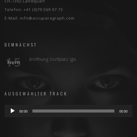
CH-7302 Landquart
Telefon:
+41 (0)79 569 97 73
E-Mail:
info@accuparagraph.com
DEMNÄCHST
15
Eröffnung Dorfplatz Igis
August
AUSGEWÄHLTER TRACK
Audio-
00:00
00:00
Player